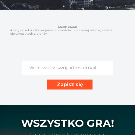
BĄDŹ NA BIEŻĄCO!
4 razy do roku informujemy o nowościach w naszej ofercie, a także
ciekawostkach z branży.
WSZYSTKO GRA!
Zapraszamy do podejrzenia