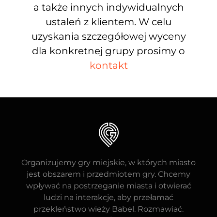
a także innych indywidualnych
ustaleń z klientem. W celu
uzyskania szczegółowej wyceny
dla konkretnej grupy prosimy o
kontakt
Organizujemy gry miejskie, w których miasto
jest obszarem i przedmiotem gry. Chcemy
wpływać na postrzeganie miasta i otwierać
ludzi na interakcje, aby przełamać
przekleństwo wieży Babel. Rozmawiać.