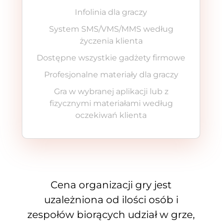
Infolinia dla graczy
System SMS/VMS/MMS według
życzenia klienta
Dostępne wszystkie gadżety firmowe
Profesjonalne materiały dla graczy
Gra w wybranej aplikacji lub z
fizycznymi materiałami według
oczekiwań klienta
Cena organizacji gry jest
uzależniona od ilości osób i
zespołów biorących udział w grze,