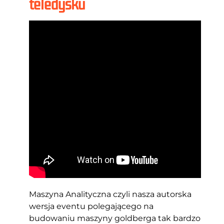
teledysku
Maszyna Analityczna czyli nasza autorska
wersja eventu polegającego na
budowaniu maszyny goldberga tak bardzo