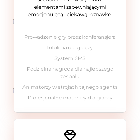
elementami zapewniającymi
emocjonującą i ciekawą rozrywkę.
Prowadzenie gry przez konferansjera
Infolinia dla graczy
System SMS
Podzielna nagroda dla najlepszego
zespołu
Animatorzy w strojach tajnego agenta
Profesjonalne materiały dla graczy