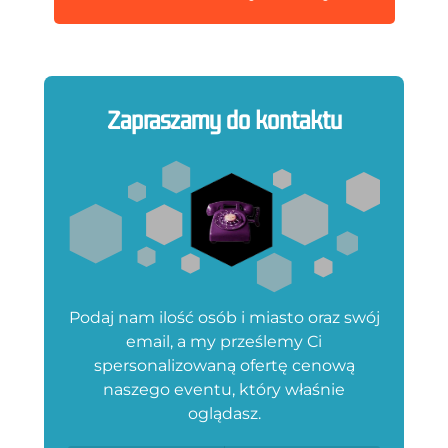
Zapraszamy do kontaktu
Podaj nam ilość osób i miasto oraz swój
email, a my prześlemy Ci
spersonalizowaną ofertę cenową
naszego eventu, który właśnie
oglądasz.