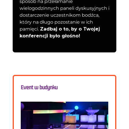
sposób na przełamanie
wielogodzinnych paneli dyskusyjnych i
dostarczenie uczestnikom bodźca,
który na długo pozostanie w ich
pamięci.
Zadbaj o to, by o Twojej
konferencji było głośno!
Event w budynku