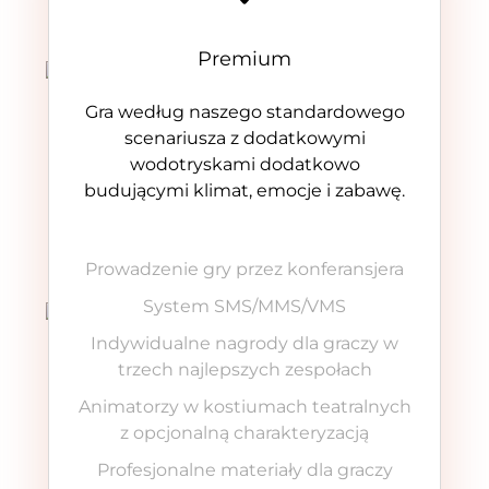
Premium
Gra według naszego standardowego
scenariusza z dodatkowymi
wodotryskami dodatkowo
budującymi klimat, emocje i zabawę.
Prowadzenie gry przez konferansjera
System SMS/MMS/VMS
Indywidualne nagrody dla graczy w
trzech najlepszych zespołach
Animatorzy w kostiumach teatralnych
z opcjonalną charakteryzacją
Profesjonalne materiały dla graczy