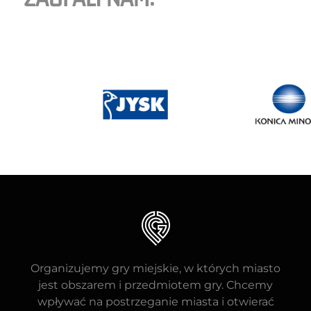
Organizujemy gry miejskie, w których miasto
jest obszarem i przedmiotem gry. Chcemy
wpływać na postrzeganie miasta i otwierać