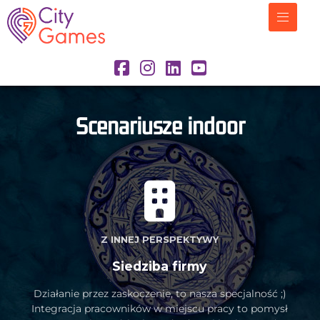
Scenariusze indoor
Z INNEJ PERSPEKTYWY
Siedziba firmy
Działanie przez zaskoczenie, to nasza specjalność ;)
Integracja pracowników w miejscu pracy to pomysł